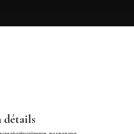
détails
ipe pluridisciplianaire , qui saura vous