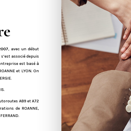
re
2007
, avec un début
l s’est associé depuis
ntreprise est basé à
e ROANNE et LYON. On
NERGIE.
IS.
autoroutes A89 et A72
érations de ROANNE,
-FERRAND.