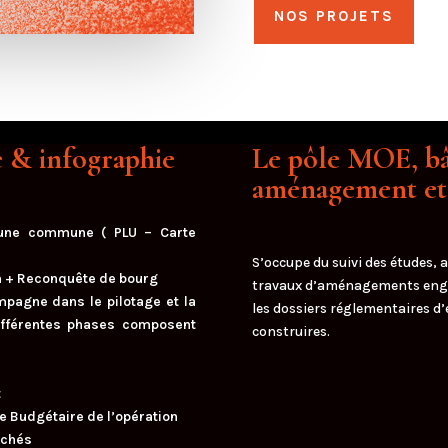
NOS PROJETS
 & infographie
Le pôle MOE, bâ
aménagement e
’une commune ( PLU – Carte
S’occupe du suivi des études, 
ain + Reconquête de bourg
travaux d’aménagements engagés
mpagne dans le pilotage et la
les dossiers réglementaires 
différentes phases composent
construires.
t
pe Budgétaire de l’opération
rchés