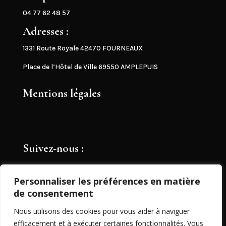
04 77 62 48 57
Adresses :
1331 Route Royale 42470 FOURNEAUX
Place de l’Hôtel de Ville 69550 AMPLEPUIS
Mentions légales
Suivez-nous :
Personnaliser les préférences en matière
Partage de documents
de consentement
Nous utilisons des cookies pour vous aider à naviguer
Consultation entreprises
efficacement et à exécuter certaines fonctionnalités. Vous